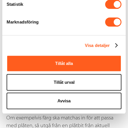
Färger:
Svart, Tegelröd, Mörkröd, Mörkgrå,
Statistik
Silvermetallic, Mörk Silvermetallic, Ärggrön,
Skogsgrön
Marknadsföring
Övrigt:
Option pannlängd 350-450
Visa detaljer
Tillåt alla
Tillåt urval
Färger
NCS och RAL kan variera mellan olika lacksystem
Avvisa
och ska endast ses som vägledande. Beställ ett
plåtprov för att vara säker på hur kulören ser ut.
Om exempelvis färg ska matchas in för att passa
med plåten, så utgå från en plåtbit från aktuell