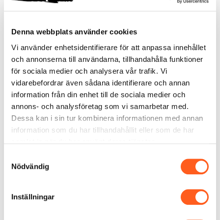
mesta finns även hemma på lager för snabb
leverans tillsammans med ditt tak.
Denna webbplats använder cookies
Vi använder enhetsidentifierare för att anpassa innehållet
och annonserna till användarna, tillhandahålla funktioner
för sociala medier och analysera vår trafik. Vi
Teknisk info
vidarebefordrar även sådana identifierare och annan
information från din enhet till de sociala medier och
Täckande bredd:
1050 mm
annons- och analysföretag som vi samarbetar med.
Minsta längd:
520 mm
Dessa kan i sin tur kombinera informationen med annan
Maximal längd:
7500 mm
information som du har tillhandahållit eller som de har
samlat in när du har använt deras tjänster.
Tjocklek:
0,50 mm / 0,60 mm
Samtyckesval
Vikt:
4,93 kg/m²
Nödvändig
Lägsta taklutning:
14°
Beläggning, beteckning:
GCM, GCW, GPM
Inställningar
Beläggning, namn:
GreenCoat Mica, GreenCoat PRO
Matt